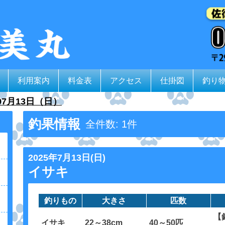
利用案内
料金表
アクセス
仕掛図
釣り
07月13日（日）
釣果情報
全件数: 1件
2025年7月13日(日)
イサキ
釣りもの
大きさ
匹数
【
イサキ
22～38cm
40～50匹