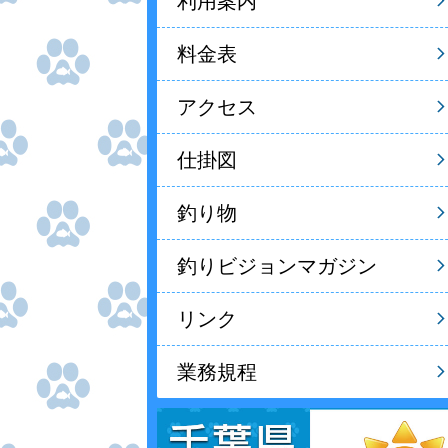
利用案内
料金表
アクセス
仕掛図
釣り物
釣りビジョンマガジン
リンク
業務規程