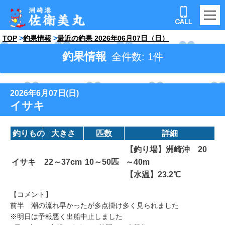
TOP
釣果情報
最近の釣果 2026年06月07日（日）
釣果情報
全件数: 1件
2026年6月07日(日)
イサキ
釣りもの
大きさ
匹数
詳細
【釣り場】洲崎沖 20
イサキ
22～37cm
10～50匹
～40m
【水温】23.2℃
【コメント】
前半 潮の流れ早かったが多点掛け多く見られました
※明日は予報悪く出船中止しました