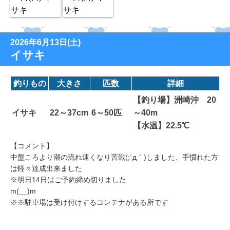
2026年6月13日(土)
イサキ
釣りもの
大きさ
匹数
詳細
【釣り場】洲崎沖 20
イサキ
22～37cm
6～50匹
～40m
【水温】22.5℃
【コメント】
中盤ころより潮の流れ速くなり苦戦(;´д｀)しました、手慣れた方
は軽々達成出来ました
※明日14日はご予約締め切りました
m(__)m
※※駐車場は受け付けするコンテナがある所です