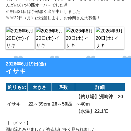
んどの方は40匹オーバ－でした✌
※明日21日は予報悪く出船中止しました
※※22日（月）は出船します、お仲間さん大募集！
2026年6月19日(金)
イサキ
釣りもの
大きさ
匹数
詳細
【釣り場】洲崎沖 20
イサキ
22～39cm
26～50匹
～40m
【水温】22.1℃
【コメント】
潮の流れありましたが多点掛け多く見られました