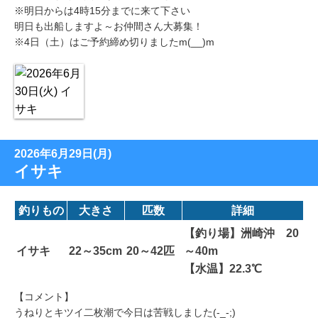
※明日からは4時15分までに来て下さい
明日も出船しますよ～お仲間さん大募集！
※4日（土）はご予約締め切りましたm(__)m
2026年6月29日(月)
イサキ
釣りもの
大きさ
匹数
詳細
【釣り場】洲崎沖 20
イサキ
22～35cm
20～42匹
～40m
【水温】22.3℃
【コメント】
うねりとキツイ二枚潮で今日は苦戦しました(-_-;)