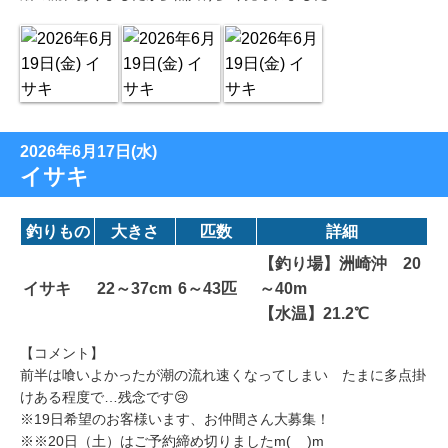
2026年6月17日(水)
イサキ
釣りもの
大きさ
匹数
詳細
【釣り場】洲崎沖 20
イサキ
22～37cm
6～43匹
～40m
【水温】21.2℃
【コメント】
前半は喰いよかったが潮の流れ速くなってしまい たまに多点掛
けある程度で…残念です😢
※19日希望のお客様います、お仲間さん大募集！
※※20日（土）はご予約締め切りましたm(__)m