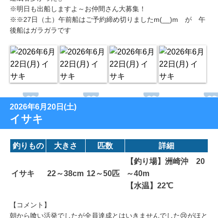
※明日も出船しますよ～お仲間さん大募集！
※※27日（土）午前船はご予約締め切りましたm(__)m が 午
後船はガラガラです
2026年6月20日(土)
イサキ
釣りもの
大きさ
匹数
詳細
【釣り場】洲崎沖 20
イサキ
22～38cm
12～50匹
～40m
【水温】22℃
【コメント】
朝から喰い活発でしたが全員達成とはいきませんでした😢がほと