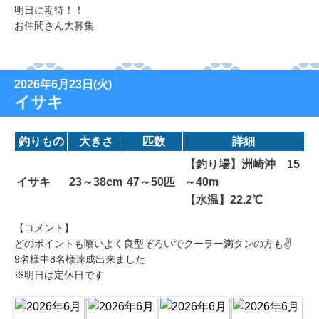
明日に期待！！
お仲間さん大募集
2026年6月23日(火)
イサキ
釣りもの
大きさ
匹数
詳細
【釣り場】洲崎沖 15
イサキ
23～38cm
47～50匹
～40m
【水温】22.2℃
【コメント】
どのポイントも喰いよく良型ぞろいでクーラー満タンの方も✌
9名様中8名様達成出来ました
※明日は定休日です