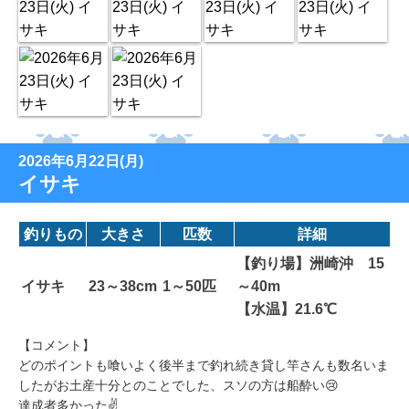
2026年6月22日(月)
イサキ
釣りもの
大きさ
匹数
詳細
【釣り場】洲崎沖 15
イサキ
23～38cm
1～50匹
～40m
【水温】21.6℃
【コメント】
どのポイントも喰いよく後半まで釣れ続き貸し竿さんも数名いま
したがお土産十分とのことでした、スソの方は船酔い😢
達成者多かった✌