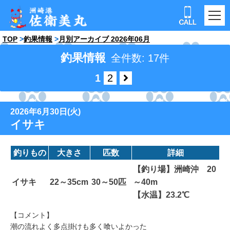
TOP
釣果情報
月別アーカイブ 2026年06月
釣果情報
全件数: 17件
1
2
2026年6月30日(火)
イサキ
釣りもの
大きさ
匹数
詳細
【釣り場】洲崎沖 20
イサキ
22～35cm
30～50匹
～40m
【水温】23.2℃
【コメント】
潮の流れよく多点掛けも多く喰いよかった