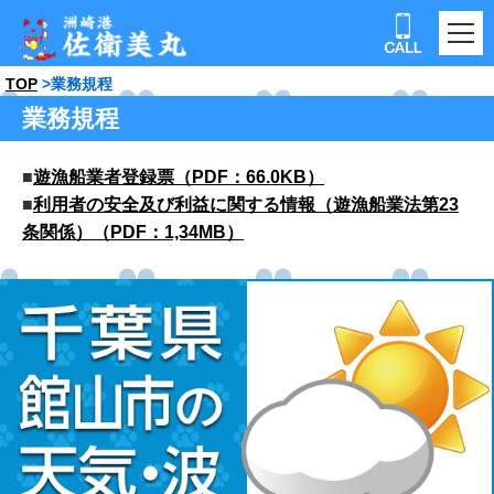
TOP
業務規程
業務規程
■
遊漁船業者登録票（PDF：66.0KB）
■
利用者の安全及び利益に関する情報（遊漁船業法第23
条関係）（PDF：1,34MB）